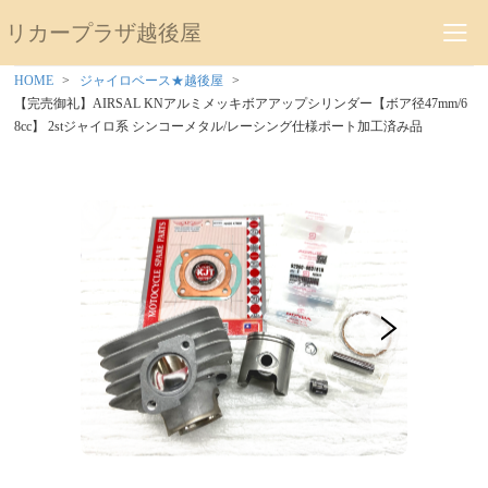
リカープラザ越後屋
HOME
ジャイロベース★越後屋
【完売御礼】AIRSAL KNアルミメッキボアアップシリンダー【ボア径47mm/6
8cc】 2stジャイロ系 シンコーメタル/レーシング仕様ポート加工済み品