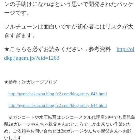
ンの手助けになればという思いで開発されたパッケ
ージです。
フルチューンは面白いですが初心者にはリスクが大
きすぎます。
★
こちらを必ずお読みください→参考資料
http://ol
dkp.jugem.jp/?eid=1263
★参考：2stガレージブログ
http://gennchakaizou.blog.fc2.com/blog-entry-643.html
http://gennchakaizou.blog.fc2.com/blog-entry-644.html
※ガンコートや水圧転写はシンコーメタル代理店の中でも鹿児島
県2stガレージやんちゃ親父さんのところでしか出来ない作業のた
め、ご依頼やお問い合わせは2stガレージやんちゃ親父さんへお願
いします