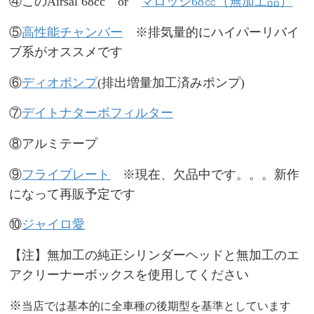
④このAirsal 68cc or
マロッシ68㏄（無加工品）
⑤
高性能チャンバー
※排気量的にハイパーリバイ
ブ系がオススメです
⑥
ディオポンプ
(排出増量加工済みポンプ)
⑦
デイトナターボフィルター
⑧アルミテープ
⑨
フライプレート
※現在、欠品中です。。。新作
になって再販予定です
⑩
ジャイロ愛
【注】無加工の純正シリンダーヘッドと無加工のエ
アクリーナーボックスを使用してください
※
当店では基本的に全車種の後期型を基準としています