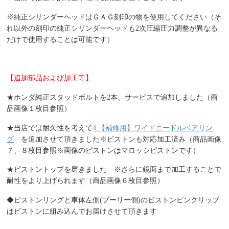
※純正シリンダーヘッドはＧＡＧ刻印の物を使用してください（そ
れ以外の刻印の純正シリンダーヘッドも2次圧縮圧力調整が異なる
だけで使用することは可能です）
【追加部品および加工等】
★ホンダ純正スタッドボルトを2本、サービスで追加しました（商
品画像１枚目参照）
★当店では耐久性を考えて
4.【補修用】ワイドニードルベアリン
グ
を追加させて頂きました※ピストンも対応加工済み（商品画像
７、８枚目参照※画像のピストンはマロッシピストンです）
★ピストントップを磨きました ※さらに鏡面まで加工することで
耐性をより上げられます（商品画像６枚目参照）
◆ピストンリングと車体左側(プーリー側)のピストンピンクリップ
はピストンに組み込んでお届けさせて頂きます