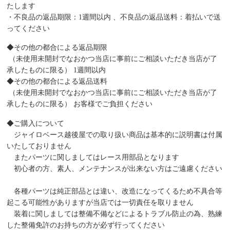
たします
・不良品の返品期限：1週間以内 、不良品の返品送料：着払いで送
ってください
◆その他の都合による返品期限
（未使用未開封でなおかつ当店に事前にご相談いただき当店が了
承したものに限る） 1週間以内
◆その他の都合による返品送料
（未使用未開封でなおかつ当店に事前にご相談いただき当店が了
承したものに限る） お客様でご負担ください
◆ご購入について
ジャイロベース越後屋での取り扱い商品は基本的に説明書は付属
いたしておりません
またパーツに関しましてはレース用部品となります
初心者の方、素人、メンテナンスが出来ない方はご遠慮ください
各種パーツは純正部品とは違い、改造になってくるため不具合等
起こる可能性がありますが当店では一切責任を取りません
装着に関しましては整備不備などによるトラブル防止の為、熟練
した整備免許のお持ちの方が必ず行ってください