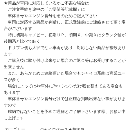
★商品が車両に対応しているかご不案な場合は
ご注文手続き途中の「ご要望等記載欄」に
車体番号やエンジン番号を念のためご記入下さい
車両に対応する商品か判断し、正式受注前にご連絡させて頂く場
合がございます
特に初期キャノピー、初期ＵＰ、初期Ｘ、中期Ｘはクランク軸が
後期系と比べて細く
ドリブン側も大径でない車両があり、対応しない商品が複数あり
ます
ご購入後に取り付け出来ない場合のご返金等はお受けすることが
出来ません
また、あらかじめご連絡頂いた場合でもジャイロ系統は商業ユー
スが多く
場合によっては4st車体に2stエンジンだけ載せ替えてある場合も
あります
車体番号やエンジン番号だけでは正確な判断出来ない事がありま
すので
確約ではないことを予めご理解とご了解下さいます様、お願い申
し上げます
カテゴリー
ジャイロベース★越後屋