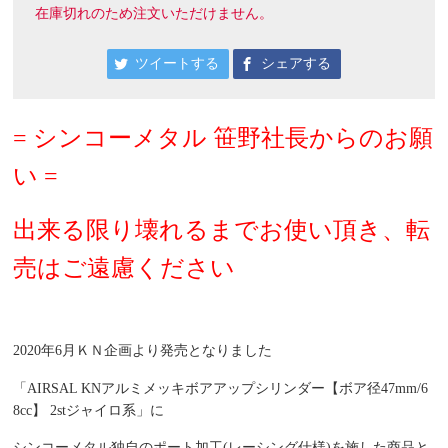
在庫切れのため注文いただけません。
ツイートする
シェアする
=
シンコーメタル 笹野社長からのお願
い =
出来る限り壊れるまでお使い頂き、転
売はご遠慮ください
2020年6月ＫＮ企画より発売となりました
「AIRSAL KNアルミメッキボアアップシリンダー【ボア径47mm/6
8cc】 2stジャイロ系」に
シンコーメタル独自のポート加工(レーシング仕様)を施した商品と