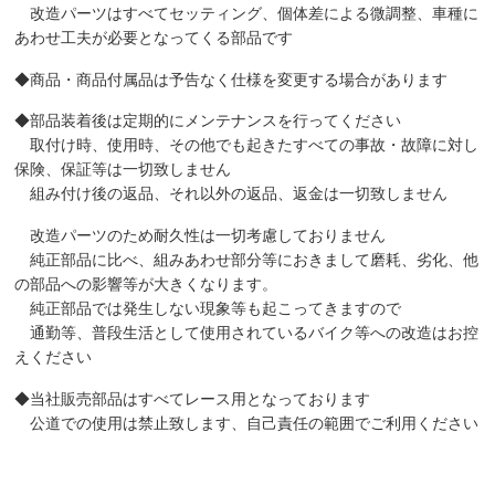
改造パーツはすべてセッティング、個体差による微調整、車種に
あわせ工夫が必要となってくる部品です
◆商品・商品付属品は予告なく仕様を変更する場合があります
◆部品装着後は定期的にメンテナンスを行ってください
取付け時、使用時、その他でも起きたすべての事故・故障に対し
保険、保証等は一切致しません
組み付け後の返品、それ以外の返品、返金は一切致しません
改造パーツのため耐久性は一切考慮しておりません
純正部品に比べ、組みあわせ部分等におきまして磨耗、劣化、他
の部品への影響等が大きくなります。
純正部品では発生しない現象等も起こってきますので
通勤等、普段生活として使用されているバイク等への改造はお控
えください
◆当社販売部品はすべてレース用となっております
公道での使用は禁止致します、自己責任の範囲でご利用ください