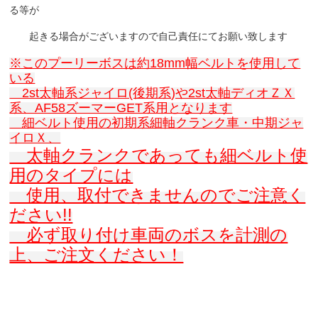
る等が
起きる場合がございますので自己責任にてお願い致します
※このプーリーボスは約18mm幅ベルトを使用して
いる
2st太軸系ジャイロ(後期系)や2st太軸ディオＺＸ
系、AF58ズーマーGET系用となります
細ベルト使用の初期系細軸クランク車・中期ジャ
イロＸ、
太軸クランクであっても細ベルト使
用のタイプには
使用、取付できませんのでご注意く
ださい!!
必ず取り付け車両のボスを計測の
上、ご注文ください！