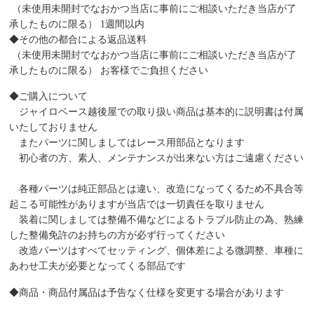
（未使用未開封でなおかつ当店に事前にご相談いただき当店が了
承したものに限る） 1週間以内
◆その他の都合による返品送料
（未使用未開封でなおかつ当店に事前にご相談いただき当店が了
承したものに限る） お客様でご負担ください
◆ご購入について
ジャイロベース越後屋での取り扱い商品は基本的に説明書は付属
いたしておりません
またパーツに関しましてはレース用部品となります
初心者の方、素人、メンテナンスが出来ない方はご遠慮ください
各種パーツは純正部品とは違い、改造になってくるため不具合等
起こる可能性がありますが当店では一切責任を取りません
装着に関しましては整備不備などによるトラブル防止の為、熟練
した整備免許のお持ちの方が必ず行ってください
改造パーツはすべてセッティング、個体差による微調整、車種に
あわせ工夫が必要となってくる部品です
◆商品・商品付属品は予告なく仕様を変更する場合があります