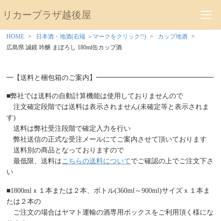
リカープラザ越後屋
HOME
日本酒・地酒(右端 ＞マークをクリック!!)
カップ地酒
広島県 誠鏡 吟醸 まぼろし 180ml缶カップ酒
━【送料と梱包箱のご案内】━━━━━━━━━━━━━━━━━
■弊社では送料の自動計算機能は使用しておりませんので
注文確定段階では送料は表示されません(未確定等と表示されま
す)
送料は弊社受注段階で確定入力を行い
弊社送信の正式な受注メールにてご案内させて頂いております
送料別の商品となっておりますので
最低限、送料は
こちらの送料について
でご確認の上でご注文下さ
い
■1800mlｘ１本または２本、ボトル(360ml～900ml)サイズｘ１本ま
たは２本の
ご注文の場合はヤマト運輸の酒専用ボックスをご利用頂く様にな