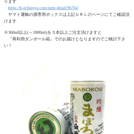
ります
https://h-echigoya.com/item-detail/96764
ヤマト運輸の酒専用ボックスは上記ＵＲＬのページにてご確認頂
けます
※360ml以上(～1800ml)を３本以上ご注文頂けますと
『再利用ダンボール箱』でのお届けとなりますのでご検討下さ
い！