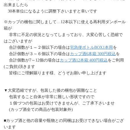
出来ましたら
30本単位になるように調整下さいますと幸いです
※カップの梱包に関しまして…12本以下に使える再利用ダンボール
箱が
非常に不足の状況となってしまっており、大変心苦しく恐縮で
はございますが
合計個数が１～２個以下の場合は
宅急便ボトルBOX1本用
を
合計個数が３～６個以下の場合は
カップ酒6本箱:300円税込
を
合計個数が7～12個の場合は
カップ酒12本箱:400円税込
をご利用
(ご負担)頂きます
皆様にご理解賜ります様、どうぞお願い申し上げます
▼大変恐縮ですが、包装した後の梱包が困難なこと
包装すること自体が非常に難しい形状ですので
１個づつの包装はお受けできませんが、ご了承下さいませ
(カップ酒全ての商品が包装対象外)
■カップ酒と他の容量や瓶物との同梱はお受けできない場合がござ
います