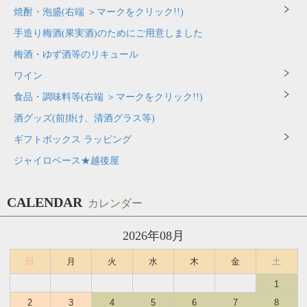
焼酎・泡盛(右端 ＞マークをクリック!!)
手造り梅酒(果実酒)のためにご用意しました
梅酒・ゆず酒等のリキュール
ワイン
食品・調味料等(右端 ＞マークをクリック!!)
酒グッズ(前掛け、清酒グラス等)
ギフトボックス ラッピング
ジャイロベース★越後屋
CALENDAR
カレンダー
2026年08月
日
月
火
水
木
金
土
1
2
3
4
5
6
7
8