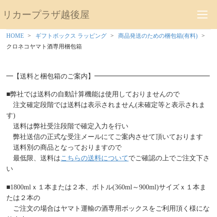
リカープラザ越後屋
HOME
ギフトボックス ラッピング
商品発送のための梱包箱(有料)
クロネコヤマト酒専用梱包箱
━【送料と梱包箱のご案内】━━━━━━━━━━━━━━━━━
■弊社では送料の自動計算機能は使用しておりませんので
注文確定段階では送料は表示されません(未確定等と表示されま
す)
送料は弊社受注段階で確定入力を行い
弊社送信の正式な受注メールにてご案内させて頂いております
送料別の商品となっておりますので
最低限、送料は
こちらの送料について
でご確認の上でご注文下さ
い
■1800mlｘ１本または２本、ボトル(360ml～900ml)サイズｘ１本ま
たは２本の
ご注文の場合はヤマト運輸の酒専用ボックスをご利用頂く様にな