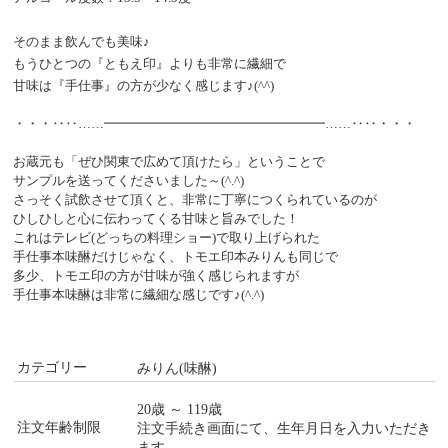
そのまま飲んでも美味♪
もうひとつの『ともえ印』よりも非常に繊細で
甘味は『手仕事』の方が少なく感じます♪(^^)
・・・‥‥……━━━━━━━━━━━━━━━━━……‥‥・・・
お蔵元も「ぜひ関東で広めて頂けたら」ということで
サンプルを送ってくださいました～(^.^)
さっそく試飲させて頂くと、非常に丁寧につくられているのが
ひしひしと心に伝わってくる甘味と旨みでした！
これはテレビ(どっちの料理ショー)で取り上げられた
手仕事本味醂だけじゃなく、トモエ印本みりんも同じで
多少、トモエ印の方が甘味が強く感じられますが
手仕事本味醂は非常に繊細な感じです♪(^.^)
カテゴリー
みりん(味醂)
20歳 ～ 119歳
注文年齢制限
注文手続き画面にて、生年月日を入力いただき
ます。