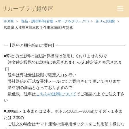
リカープラザ越後屋
HOME
食品・調味料等(右端 ＞マークをクリック!!)
みりん(味醂)
広島県 入江豊三郎本店 手仕事本味醂3年熟成
━【送料と梱包箱のご案内】━━━━━━━━━━━━━━━━━
■弊社では送料の自動計算機能は使用しておりませんので
注文確定段階では送料は表示されません(未確定等と表示されま
す)
送料は弊社受注段階で確定入力を行い
弊社送信の正式な受注メールにてご案内させて頂いております
送料別の商品となっておりますので
最低限、送料は
こちらの送料について
でご確認の上でご注文下さ
い
■1800mlｘ１本または２本、ボトル(360ml～900ml)サイズｘ１本ま
たは２本の
ご注文の場合はヤマト運輸の酒専用ボックスをご利用頂く様にな