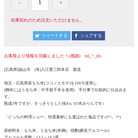
-
+
在庫切れのため注文いただけません。
ツイートする
シェアする
お客様より情報を頂戴しました！(感謝) m(_^_)m
[広島県]福山市 (有)入江豊三郎本店 製造
地元・広島県産もち米(ココノエモチ)を100％使用し
(麹米にはうるち米：中手新千本を使用) 手仕事で伝統的に仕込みま
す。
熟成3年ですが、すっきりとした味わいの本みりんです♪
「どっちの料理ショー」特選素材にも選ばれた逸品です♪(*^。^*)
原材料名：もち米、うるち米(米麹)、焼酎(醸造アルコール)
アルコール度数：13.5～14.5度