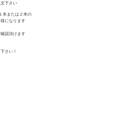
注文下さい
ズｘ１本または２本の
様になります
ご確認頂けます
討下さい！