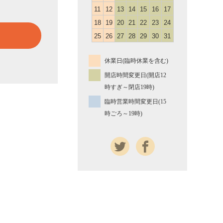
11
12
13
14
15
16
17
18
19
20
21
22
23
24
25
26
27
28
29
30
31
休業日(臨時休業を含む)
開店時間変更日(開店12
時すぎ～閉店19時)
臨時営業時間変更日(15
時ごろ～19時)