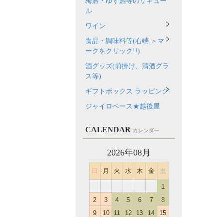
梅酒・ゆず酒等のリキュー
ル
ワイン
食品・調味料等(右端 ＞マ
ークをクリック!!)
酒グッズ(前掛け、清酒グラ
ス等)
ギフトボックス ラッピング
ジャイロベース★越後屋
CALENDAR
カレンダー
2026年08月
日
月
火
水
木
金
土
1
2
3
4
5
6
7
8
9
10
11
12
13
14
15