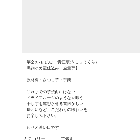
芋全(いもぜん) 貴匠蔵(きしょうくら)
黒麹かめ壷仕込み【全量芋】
原材料：さつま芋・芋麹
これまでの芋焼酎にはない
ドライフルーツのような香味や
干し芋を連想させる昔懐かしい
味わいなど、こだわりの味わいを
お楽しみ下さい。
わりと濃い目です
カテゴリー
芋焼酎