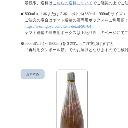
最低限、送料は
こちらの送料について
でご確認の上でご
■1800mlｘ１本または２本、ボトル(360ml～900ml)サイ
ご注文の場合はヤマト運輸の酒専用ボックスをご利用頂く
https://h-echigoya.com/item-detail/96764
ヤマト運輸の酒専用ボックスは上記ＵＲＬのページにて
※360ml以上(～1800ml)を３本以上ご注文頂けますと
『再利用ダンボール箱』でのお届けとなりますのでご検