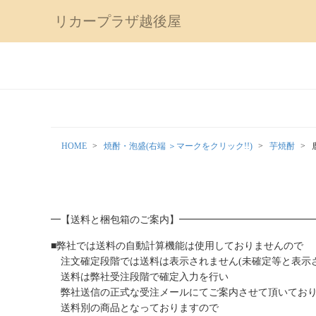
リカープラザ越後屋
HOME
焼酎・泡盛(右端 ＞マークをクリック!!)
芋焼酎
━【送料と梱包箱のご案内】━━━━━━━━━━━━━
■弊社では送料の自動計算機能は使用しておりませんので
注文確定段階では送料は表示されません(未確定等と表示さ
送料は弊社受注段階で確定入力を行い
弊社送信の正式な受注メールにてご案内させて頂いてお
送料別の商品となっておりますので